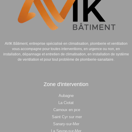
AVIK Bâtiment
, entreprise spécialisé en
climatisation,
p
lomberie
et
ventilation
vous accompagne pour toutes interventions, en urgence ou non, en
installation, dépannage et entretien de climatisation, en installation de système
de ventilation et pour tout problème de plomberie-sanaitaire.
Zone d'intervention
Aubagne
La Ciotat
Carnoux en pce
Saint Cyr sur mer
Sanary-sur-Mer
La Seyne-sur-Mer