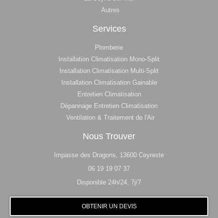
Autres
Services
Plomberie
Installation Climatisation Mono-Split
Installation Climatisation Multi-Split
Installation Climatisation Gainable
Entretien Climatisation
Dépannage Entretien Climatisation
Ventilation & Traitement de l'Air
Nous Trouver
Impasse des Dragons, 13600 Ceyreste
06 19 19 07 37
Disponible 24h/24, 7j/7
OBTENIR UN DEVIS