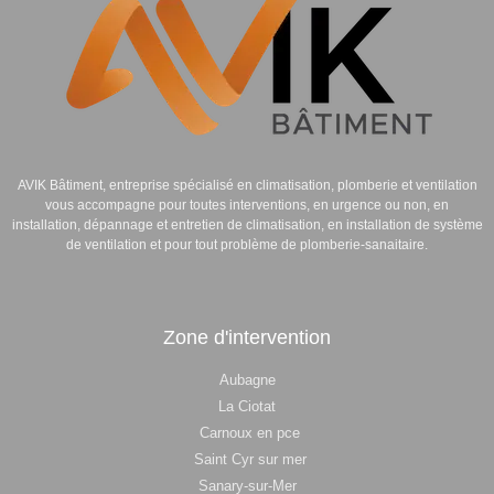
AVIK Bâtiment
, entreprise spécialisé en
climatisation,
p
lomberie
et
ventilation
vous accompagne pour toutes interventions, en urgence ou non, en
installation, dépannage et entretien de climatisation, en installation de système
de ventilation et pour tout problème de plomberie-sanaitaire.
Zone d'intervention
Aubagne
La Ciotat
Carnoux en pce
Saint Cyr sur mer
Sanary-sur-Mer