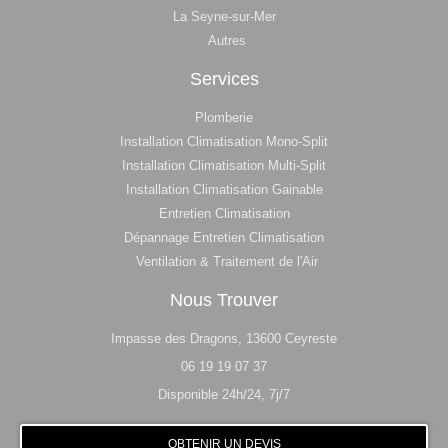
La Seyne-sur-Mer
Autres
Services
Plomberie
Installation Climatisation Mono-Split
Installation Climatisation Multi-Split
Installation Climatisation Gainable
Entretien Climatisation
Dépannage Entretien Climatisation
Ventilation & Traitement de l'Air
Nous Trouver
Impasse des Dragons, 13600 Ceyreste
06 19 19 07 37
Disponible 24h/24, 7j/7
OBTENIR UN DEVIS