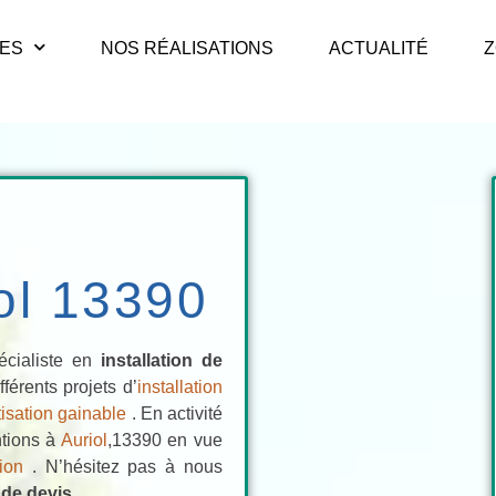
CES
NOS RÉALISATIONS
ACTUALITÉ
Z
iol 13390
écialiste en
installation de
érents projets d’
installation
tisation gainable
. En activité
ntions à
Auriol
,13390 en vue
tion
. N’hésitez pas à nous
de devis
.