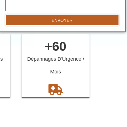
ENVOYER
+
60
es
Dépannages D'Urgence /
Mois