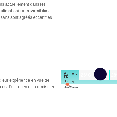
ans actuellement dans les
 climatisation reversibles
.
sans sont agréés et certifiés
.
Auriol,
26
°C
28
FR
t leur expérience en vue de
clear sky
ices d’entretien et la remise en