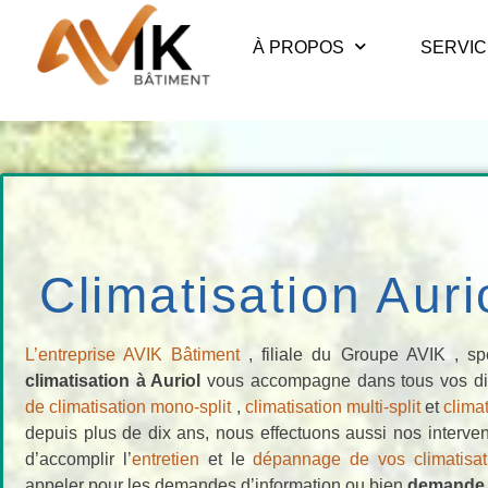
À PROPOS
SERVI
Climatisation Aur
L’entreprise AVIK Bâtiment
, filiale du Groupe AVIK , sp
climatisation à Auriol
vous accompagne dans tous vos diff
de climatisation mono-split
,
climatisation multi-split
et
clima
depuis plus de dix ans, nous effectuons aussi nos interve
d’accomplir l’
entretien
et le
dépannage de vos climatisa
appeler pour les demandes d’information ou bien
demande 